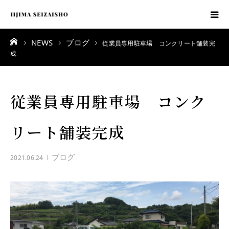
ーム
NEWS
ブログ
飯島製材所
従業員専用駐車場 コンクリート舗装完
成
製品紹介
従業員専用駐車場 コンク
採用情報
リート舗装完成
スタッフ
ブログ
2021.06.24
お知らせ
よくある質問
お問合せ