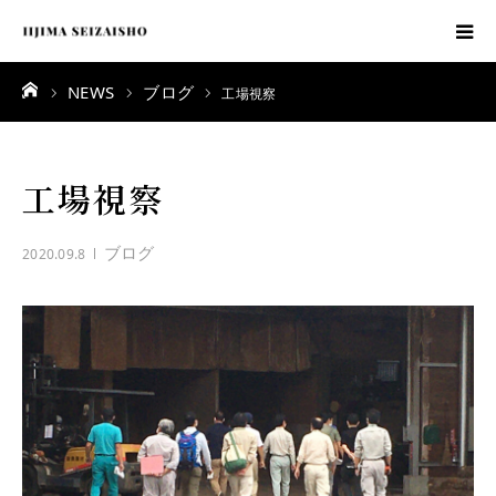
ーム
NEWS
ブログ
飯島製材所
工場視察
製品紹介
工場視察
採用情報
ブログ
2020.09.8
スタッフ
お知らせ
よくある質問
お問合せ